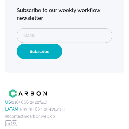
Development
Management
Contact Us
Evolution Plan
Training
monday
monday Fr
Service
trial
Custom Work
monday Dev
Solutions
Subscribe to our weekly workflow
newsletter