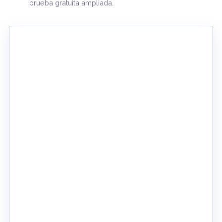
productividad en su empresa.
Le contaremos en qué consiste nuestra partnershi
con monday.com y, si es nuevo, le ofreceremos u
prueba gratuita ampliada.