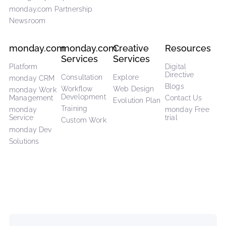
CarbonWeb
CarbonApps
About
About
How we work
Our Apps
Support
Careers
We're hiring!
Explore marketplace
Partnerships
Emergency Response Team
monday.com Partnership
Newsroom
monday.com
monday.com
Creative
Resourc
Services
Services
Platform
Digital
Directive
Consultation
Explore
monday CRM
Blogs
Workflow
Web Design
monday Work