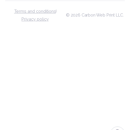
Subscribe
US
(216) 666 2522
LATAM
+593 99 864 2941
contact@carbonweb.co
Terms and conditions
© 2026 Carbon Web Print 
Privacy policy