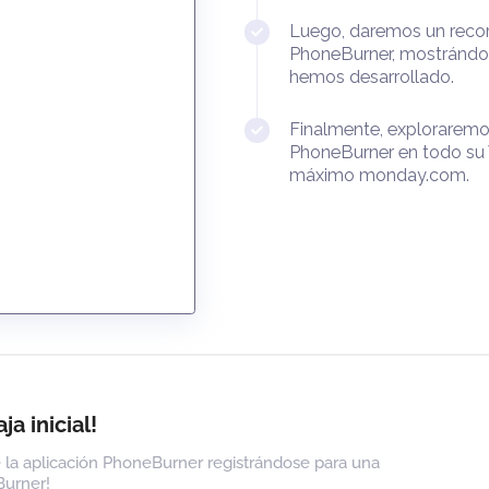
En nuestra Demo:
Primero, eva
automática 
Luego, darem
PhoneBurner
hemos desar
Finalmente,
PhoneBurner
máximo mon