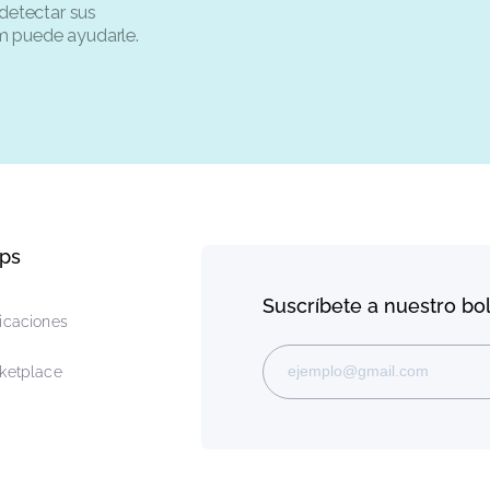
1
uipo de expertos en flujos?
 para detectar sus
ay.com puede ayudarle.