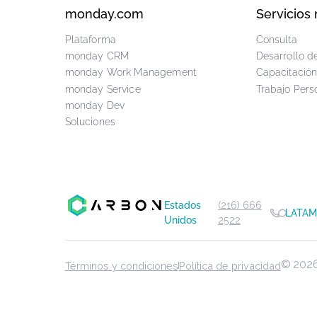
CarbonWeb
Car
Nosotros
Nosot
Cómo trabajamos
Nuest
Sopor
Carreras
¡Estamos contratando!
Explo
Alianzas
Equipo de Respuesta a Emergencias
Alianza monday.com
Sala de prensa
monday.com
Serv
Plataforma
Consu
monday CRM
Desarr
monday Work Management
Capac
monday Service
Traba