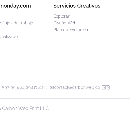
bonApps
ros
Suscríbete a 
ras Aplicaciones
te
rar Marketplace
icios monday.com
Servicios Creativos
lta
Explorar
ollo de flujos de trabajo
Diseño Web
itación
Plan de Evolución
jo Personalizado