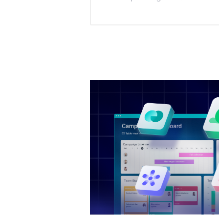
¡Obtenga una v
¡Adelántese a su d
prueba gratuita de