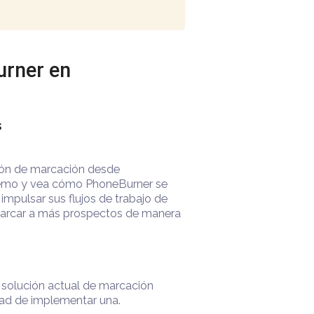
honeBurner en
om
niciar una sesión de marcación desde
erve una demo y vea cómo PhoneBurner se
y.com para impulsar sus flujos de trabajo de
el alcance y marcar a más prospectos de manera