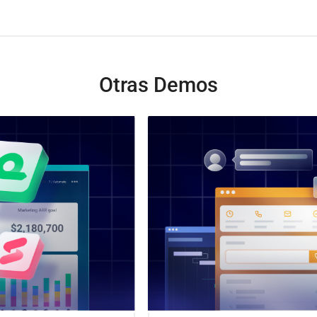
entaja inicial!
emo de la aplicación PhoneBurner registrándose para una
 PhoneBurner!
Otras Demos