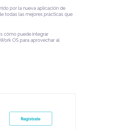
luaremos su solución actual de marcación
o su necesidad de implementar una.
os un recorrido por la nueva aplicación de
, mostrándole todas las mejores prácticas que
rollado.
 exploraremos cómo puede integrar
 en todo su Work OS para aprovechar al
day.com.