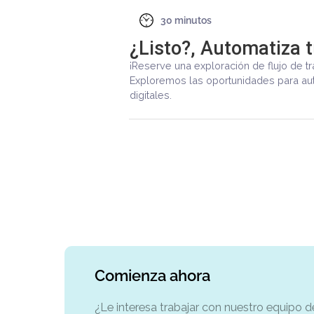
30 minutos
u workflow
Exploración Ma
jo gratuita!
Aumente la productividad, m
matizar sus procesos
y recupere el control de s