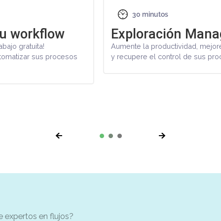
15 minuto
naged Services
Comienz
ejore la colaboración de su equipo
Conozca a su ge
us procesos con monday.com.
que un socio dig