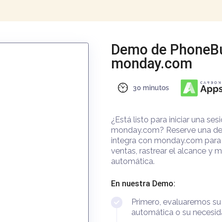
Demo de P
monday.c
30 minutos
¿Está listo para i
monday.com? Res
integra con monda
ventas, rastrear 
automática.