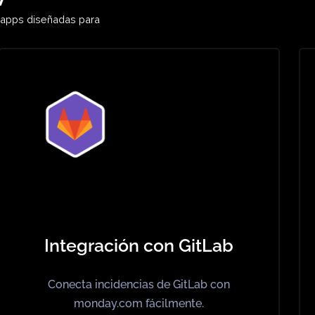
rueba monday Dev sin riesgo y explora todas las ventajas d
de producto.
Pruébalo Gratis Ahora
poder
Dev
ones y apps diseñadas para