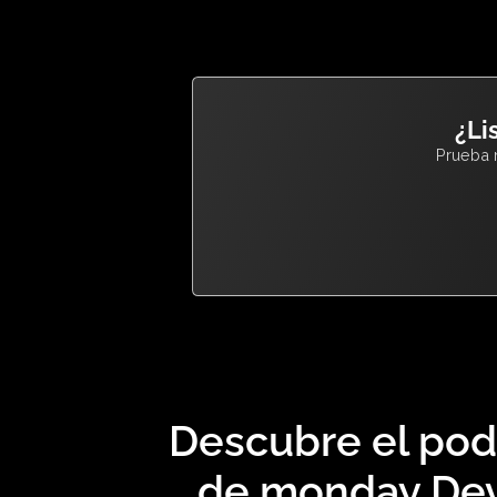
única para que mejor sirva a tu e
Automatiza
Colabora