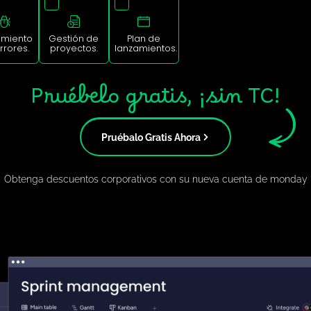
¿Qué área desea optimizar hoy?
Seguimiento
Gestión de
Plan de
de errores.
proyectos.
lanzamientos.
Pruébelo gratis, ¡sin
Pruébalo Gratis Ahora
✦ Obtenga descuentos corporativos con su nueva cue