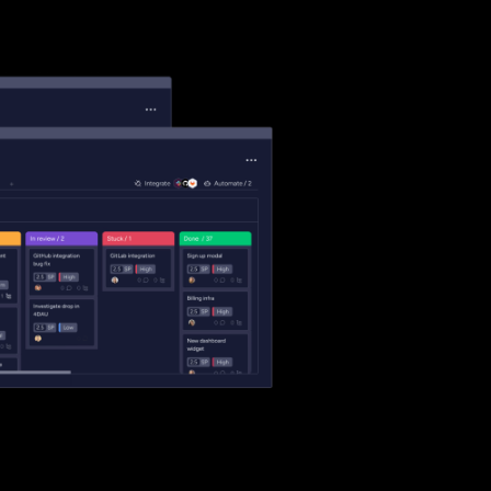
a concepción
nto