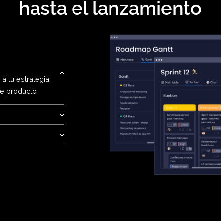
era el proceso desde l
hasta el lanzamie
rrollo a tu estrategia