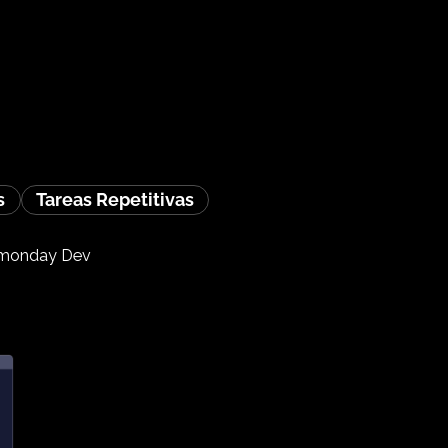
ipo
ión de Docs
Tareas Repetitivas
tus sprints en monday Dev