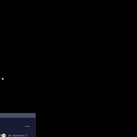
 TC!
nta de monday ✦