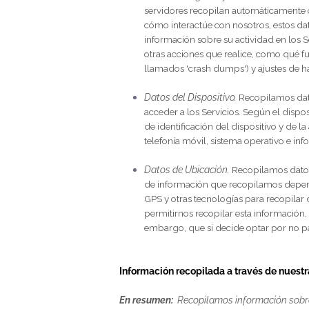
nombre o información de contacto), per
dispositivo, el sistema operativo, las 
cuándo utiliza nuestros
Servicios
y otr
nuestros
Servicios
, y para nuestros fin
Al igual que muchas empresas, tambié
La información que recopilamos inclu
Datos de Registro y Uso.
Los dat
servidores recopilan automátic
cómo interactúe con nosotros, es
información sobre su actividad 
otras acciones que realice, como
llamados 'crash dumps') y ajust
Datos del Dispositivo.
Recopilam
acceder a los
Servicios
. Según e
de identificación del dispositi
telefonía móvil, sistema operati