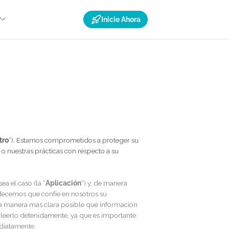
Inicie Ahora
Recursos
s
“, “
nos
“, “
nuestro
“). Estamos comprometidos a proteger su
 de privacidad, o nuestras prácticas con respecto a su
n móvil, según sea el caso (la “
Aplicación
“) y, de manera
icación
), agradecemos que confíe en nosotros su
explicarle de la manera más clara posible qué información