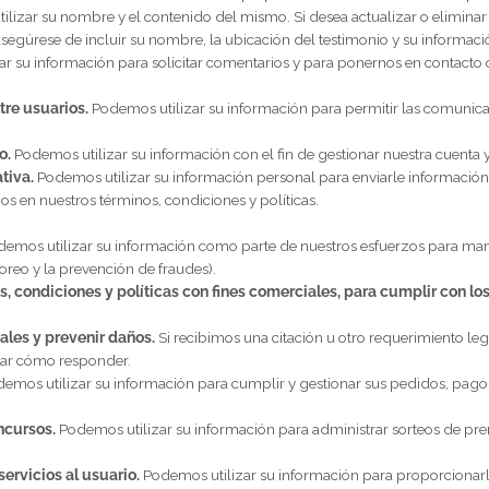
ón para fines basados en intereses comerciales legítimos, el cu
 su consentimiento.
copilada a través de nuestros
Servicios
para una variedad de fines 
 basándonos en nuestros intereses comerciales legítimos, para cel
nuestras obligaciones legales. Indicamos los fundamentos especí
lamos o recibimos:
uentas y el proceso de inicio de sesión.
Si elige vincular su cuen
a información que nos permitió recopilar de dichos terceros para fa
rato.
Consulte la sección a continuación titulada “
¿CÓMO GESTION
licamos testimonios en nuestros
Servicios
que pueden contener inf
ara utilizar su nombre y el contenido del mismo. Si desea actual
b.co
y asegúrese de incluir su nombre, la ubicación del testimonio
utilizar su información para solicitar comentarios y para ponernos