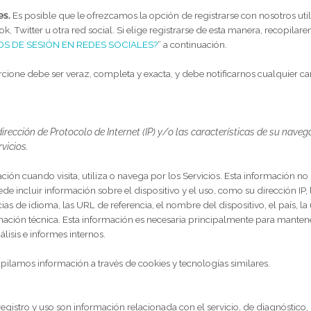
mos depende del contexto de sus interacciones con nosotros y de
 información personal que recopilamos puede incluir lo siguiente:
a por usted.
Recopilamos
nombres;
números de teléfono;
correo
ncias de contacto;
datos de contacto o de autenticación;
direccione
 Sociales.
Es posible que le ofrezcamos la opción de registrarse co
Facebook, Twitter u otra red social. Si elige registrarse de esta ma
INICIOS DE SESIÓN EN REDES SOCIALES?
” a continuación.
 proporcione debe ser veraz, completa y exacta, y debe notificarn
camente
o su dirección de Protocolo de Internet (IP) y/o las característic
stros
Servicios
.
nformación cuando visita, utiliza o navega por los
Servicios
. Esta