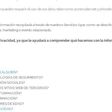
rechos tiene usted en relación con ella. Esperamos que se tome u
privacidad con el que no esté de acuerdo, deje de utilizar nuestro
das que pueden requerir el uso de sus sitios, tales como pcrecruite
.
oda la información recopilada a través de nuestros Servicios (que,
cio, venta, marketing o evento relacionado.
iso de privacidad, ya que le ayudará a comprender qué hacem
S ?
ACIÓN?
ÓN CON ALGUIEN?
 TECNOLOGÍAS DE SEGUIMIENTO?
 DE SESIÓN SOCIALES?
BRE LOS SITIOS WEB DE TERCEROS?