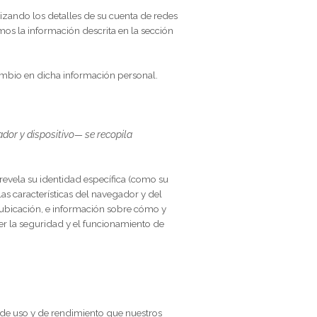
 los
Servicios
, las elecciones que usted realice y los
s electrónicos
direcciones postales;
títulos de
s de facturación;
y otra información similar.
n nosotros utilizando los detalles de su cuenta de redes
nera, recopilaremos la información descrita en la sección
os cualquier cambio en dicha información personal.
as de su navegador y dispositivo— se recopila
 información no revela su identidad específica (como su