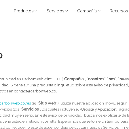
Productos
Servicios
Compañía
IDAD
de 2025
uestra comunidad en CarbonWebPrint LLC. (“
Compañía
“, “
nosotro
 privacidad. Si tiene alguna pregunta o inquietud sobre este aviso
con nosotros en contact@carbonweb.co.
://www.carbonweb.co/es
(el “
Sitio web
“), utiliza nuestra aplicació
tros servicios (los “
Servicios
“, los cuales incluyen el
Website y
Apl
 privacidad muy en serio. En este aviso de privacidad, buscamos 