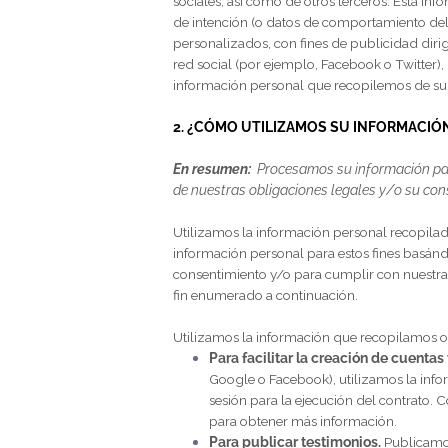
de Internet (IP) (o servidor pro
móvil, el sistema operativo o la 
sobre las funciones de nuestra 
Esta información es necesaria princip
nuestros fines internos de análisis e in
Información recopilada de otras fu
En resumen:
Podemos recopilar dato
Con el fin de mejorar nuestra capacid
sobre usted de otras fuentes, como ba
sociales,
así como de otros terceros. E
de intención (o datos de comportamient
personalizados, con fines de publici
red social (por ejemplo, Facebook o T
información personal que recopilemos
2. ¿CÓMO UTILIZAMOS SU INFOR