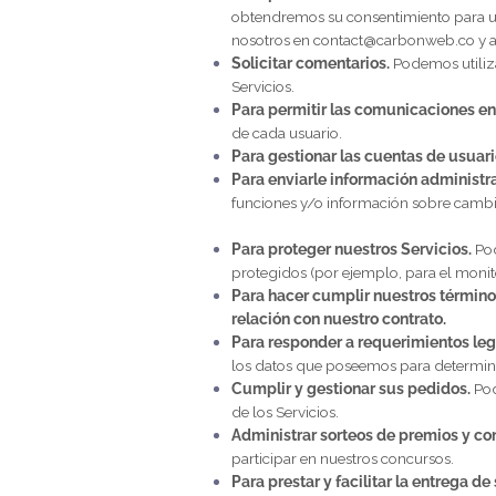
En resumen:
Procesamos su informaci
de nuestras obligaciones legales y/o
Utilizamos la información personal re
información personal para estos fines
consentimiento y/o para cumplir con 
fin enumerado a continuación.
Utilizamos la información que recopi
Para facilitar la creación de c
Google o Facebook), utilizamos l
sesión para la ejecución del cont
para obtener más información.
Para publicar testimonios.
Pub
obtendremos su consentimiento p
nosotros en
contact@carbonwe
Solicitar comentarios.
Podemos 
Servicios
.