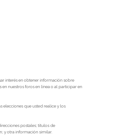
RE USTED?
ervicios,
expresar interés en obtener información sobre
licar mensajes en nuestros foros en línea o al participar en