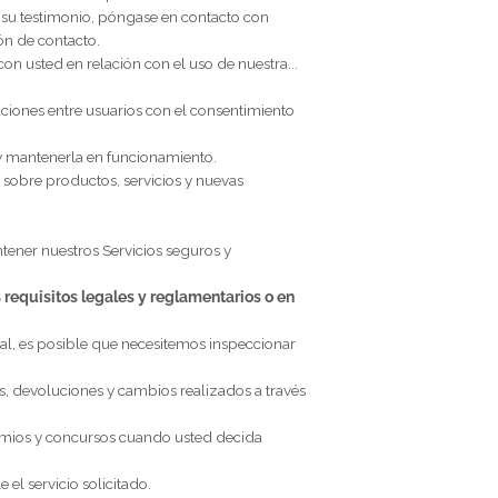
mplimiento de nuestro contrato con usted, el cumplimiento
comerciales descritos a continuación. Procesamos su
ebrar o cumplir un contrato con usted, con su
ficos de procesamiento en los que nos basamos junto a cada
ta con nosotros a una cuenta de terceros (como su cuenta de
cilitar la creación de cuenta y el proceso de inicio de
AMOS SUS INICIOS DE SESIÓN EN REDES SOCIALES?
”
ormación personal. Antes de publicar un testimonio,
izar o eliminar su testimonio, póngase en contacto con
 y su información de contacto.
 en contacto con usted en relación con el uso de nuestra...