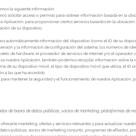
 datos de ubicación, como información sobre la ubicación de su d
depende del tipo y la configuración del dispositivo que utilice pa
copilar datos de geolocalización que nos indiquen su ubicación ac
rmación, ya sea denegando el acceso a la misma o desactivando el aj
 no participar, es posible que no pueda utilizar ciertos aspectos d
 nuestra Aplicación
ón sobre su
geolocalización, dispositivo móvil,
cuando utiliza nues
 recopilamos la siguiente información:
.
Podemos solicitar acceso o permiso para rastrear información bas
a nuestra Aplicación, para proporcionar ciertos servicios basados 
onfiguración de su dispositivo.
opilamos automáticamente información del dispositivo (como el ID 
n de la versión y la información de configuración del sistema, los n
or, el modelo de hardware, el proveedor de servicios de Internet y/o