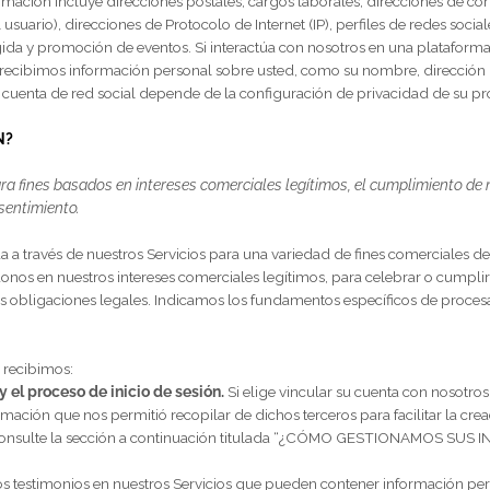
xy). Si utiliza nuestra Aplicación, también podemos recopilar inform
plataforma de su dispositivo móvil, el tipo de dispositivo móvil que
Aplicación a las que ha accedido.
almente para mantener la seguridad y el funcionamiento de nuestr
formes.
entes
s limitados de bases de datos públicas, socios de marketing,
plat
ad para ofrecerle marketing, ofertas y servicios relevantes y para 
ses de datos públicas, socios de marketing conjunto, programas d
sta información incluye direcciones postales, cargos laborales, dir
o del usuario), direcciones de Protocolo de Internet (IP), perfiles 
dad dirigida y promoción de eventos.
Si interactúa con nosotros en
witter), recibimos información personal sobre usted, como su nomb
 de su cuenta de red social depende de la configuración de privac
MACIÓN?