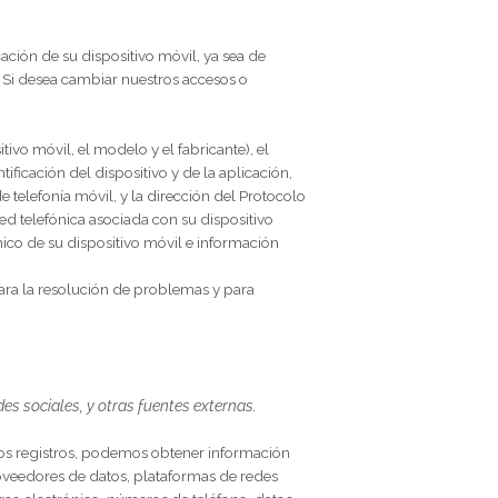
ispositivo, que puede ser precisa o imprecisa. La cantidad
ra acceder a los
Servicios
. Por ejemplo, podemos utilizar
tual (basándose en su dirección IP). Puede optar por no
uste de Ubicación en su dispositivo. Tenga en cuenta, sin
e los Servicios.
tra Aplicación.
ada en la ubicación de su dispositivo móvil, ya sea de
en la ubicación. Si desea cambiar nuestros accesos o
de su dispositivo móvil, el modelo y el fabricante), el
úmeros de identificación del dispositivo y de la aplicación,
 el operador de telefonía móvil, y la dirección del Protocolo