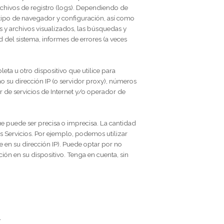
dirección IP, las características del navegador y del
tivo, el país, la ubicación, e información sobre cómo y
te para mantener la seguridad y el funcionamiento de
ares.
de diagnóstico, de uso y de rendimiento que nuestros
istramos en archivos de registro (logs). Dependiendo de
del dispositivo, tipo de navegador y configuración, así como
so, las páginas y archivos visualizados, las búsquedas y
(como actividad del sistema, informes de errores (a veces
eléfono, tableta u otro dispositivo que utilice para
 información como su dirección IP (o servidor proxy), números
ware, proveedor de servicios de Internet y/o operador de