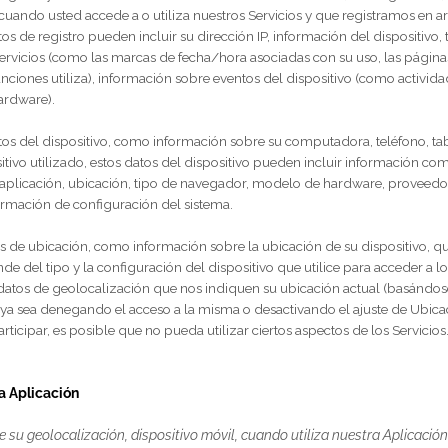
o puede incluir información sobre el dispositivo y el uso, como su 
preferencias de idioma, las URL de referencia, el nombre del disposi
a información técnica. Esta información es necesaria principalmen
es de análisis e informes internos.
n recopilamos información a través de cookies y tecnologías simil
ye:
os de registro y uso son información relacionada con el servicio, 
amente cuando usted accede a o utiliza nuestros
Servicios
y que reg
tos datos de registro pueden incluir su dirección IP, información 
en los
Servicios
(como las marcas de fecha/hora asociadas con su u
 qué funciones utiliza), información sobre eventos del dispositivo 
es de hardware).
os datos del dispositivo, como información sobre su computadora, t
l dispositivo utilizado, estos datos del dispositivo pueden incluir
vo y de la aplicación, ubicación, tipo de navegador, modelo de hard
vo e información de configuración del sistema.