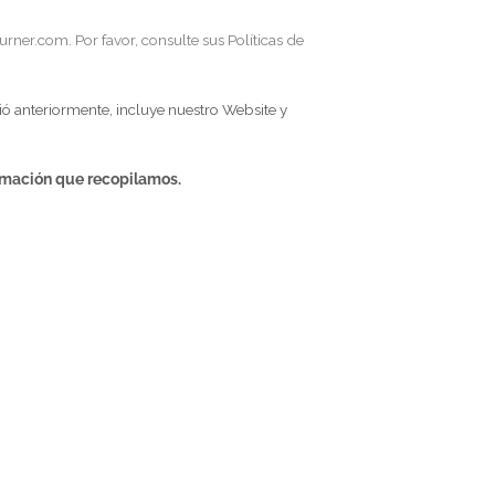
n tiempo para leerlo detenidamente, ya que es importante.
s Servicios inmediatamente.
r.net y phoneburner.com. Por favor, consulte sus Políticas de
 como se describió anteriormente, incluye nuestro
Website y
os con la información que recopilamos.