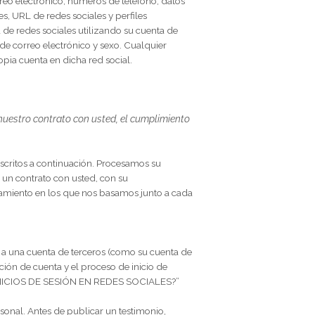
ación sobre la red telefónica asociada con su dispositivo
 utiliza, el ID único de su dispositivo móvil e información
a Aplicación, para la resolución de problemas y para
aformas de redes sociales,
y otras fuentes externas.
actualizar nuestros registros, podemos obtener información
e afiliados, proveedores de datos,
plataformas de redes
ecciones de correo electrónico, números de teléfono, datos
de redes sociales, URL de redes sociales y perfiles
 una plataforma de redes sociales utilizando su cuenta de
re, dirección de correo electrónico y sexo. Cualquier
idad de su propia cuenta en dicha red social.