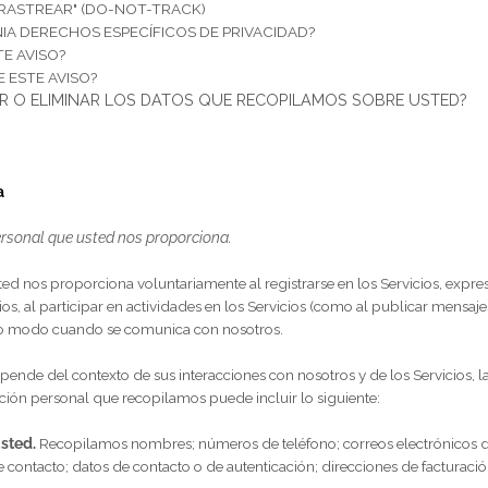
S SU INFORMACIÓN?
U INFORMACIÓN?
E MENORES DE EDAD?
E PRIVACIDAD?
DE "NO RASTREAR" (DO-NOT-TRACK)
ALIFORNIA DERECHOS ESPECÍFICOS DE PRIVACIDAD?
S A ESTE AVISO?
SOBRE ESTE AVISO?
TUALIZAR O ELIMINAR LOS DATOS QUE RECOPILAMOS SOB
MOS ?
s revela
ción personal que usted nos proporciona.
que usted nos proporciona voluntariamente al registrarse en los
S
Servicios, al participar en actividades en los
Servicios
(como al pub
 de otro modo cuando se comunica con nosotros.