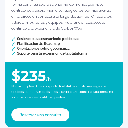
Necesito
en curso
¿Algún
consejo?
Asesoramiento estratégico
No todos los equipos necesitan un proyecto puntual. Algunos
necesitan un experto al que puedan recurrir una y otra vez.
La consultoría es un excelente punto de partida. Para
aquellas organizaciones que deben tomar decisiones de
forma continua sobre su entorno de monday.com, el
contrato de asesoramiento estratégico les permite avanzar
en la dirección correcta a lo largo del tiempo. Ofrece a los
líderes, impulsores y equipos multifuncionales acceso
continuo a la experiencia de CarbonWeb.
Sesiones de asesoramiento periódicas
Planificación de Roadmap
Orientaciones sobre gobernanza