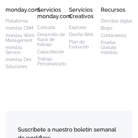
Reservar una consulta
CarbonWeb
CarbonApps
Nosotros
Nosotros
Cómo trabajamos
Nuestras Aplicaciones
Soporte
Carreras
¡Estamos contratando!
Explorar Marketplace
Alianzas
Equipo de Respuesta a
Emergencias
Alianza monday.com