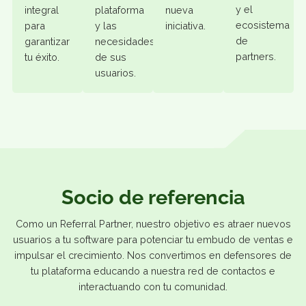
un flujo
comercial
con la
la
constan
se enfoca
comunidad
expansión
de
en un
desde la
y el
retroali
ciclo de
base
desarrollo
para
ventas de
para
del
ayudar a
360
comprender
ecosistema,
diseñar 
grados,
a fondo
asegurando
optimiza
brindándote
el
nuestra
la
un
funcionamiento
participación
platafor
soporte
de la
en cada
y el
integral
plataforma
nueva
ecosist
para
y las
iniciativa.
de
garantizar
necesidades
partners
tu éxito.
de sus
usuarios.