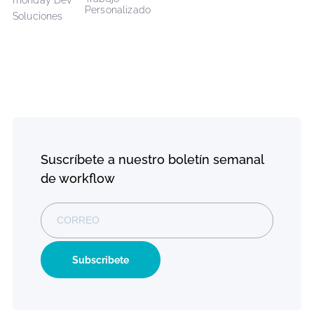
CarbonWeb
CarbonApps
Nosotros
Nosotros
Cómo trabajamos
Nuestras Aplicaciones
Soporte
Carreras
¡Estamos contratando!
Explorar Marketplace
Alianzas
Equipo de Respuesta a
Emergencias
Alianza monday.com
Sala de prensa