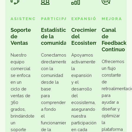
Qué puedes esperar
ASISTENCIA
PARTICIPACIÓN
EXPANSIÓN
MEJOR
Soporte
Estadísticas
Crecimiento
Canal
de
de la
del
de
Ventas
comunidad
Ecosistema
Feedb
Conti
Nuestro
Conectamos
Apoyamos
Ofrece
equipo
directamente
activamente