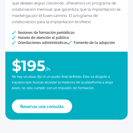
Necesito
en curso
¿Ayuda
Colaboración en materia de
adopción
No todos los equipos necesitan un proyecto puntual. Algunos
necesitan un socio a largo plazo.​
La formación es un buen punto de partida. Para los equipo
que desean seguir creciendo, ofrecemos un programa de
colaboración mensual que garantiza que la implantación s
mantenga por el buen camino. El programa de
colaboración para la implantación te ofrece:
Sesiones de formación periódicas
Horario de atención al público
Orientaciones administrativas
Fomento de la adopción