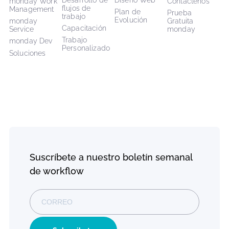
CarbonWeb
CarbonApps
Nosotros
Nosotros
Cómo trabajamos
Nuestras Aplicaciones
Soporte
Carreras
¡Estamos contratando!
Explorar Marketplace
Alianzas
Equipo de Respuesta a
Emergencias
Alianza monday.com
Sala de prensa