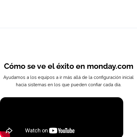
1,200
+
30,000
+
Organizaciones con soporte
Horas de servicios
en monday.com
profesionales en monday
55
+
4.9
 / 5
Expertos Certificados de
Calificación promedio de
monday.com en nuestro
satisfacción del cliente
Equipo