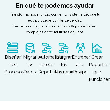
En qué te podemos ayudar
Transformamos monday.com en un sistema del que t
equipo puede confiar de verdad.
Desde la configuración inicial hasta flujos de trabajo
complejos entre múltiples equipos.
Diseñar
Migrar
Automatizar
Integrar
Entrenar
Cre
Tus
Tus
Tareas
Tus
a Tu
Repo