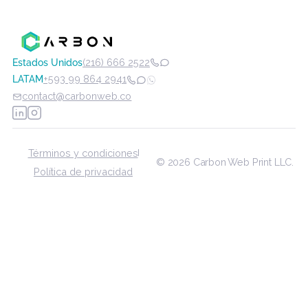
Desarrollo de
Diseño Web
monday Work
Contácteno
flujos de
Management
Plan de
Prueba
trabajo
Evolución
monday
Gratuita
Capacitación
Service
monday
Trabajo
monday Dev
Personalizado
Soluciones
Suscríbete a nuestro boletín semanal
de workflow